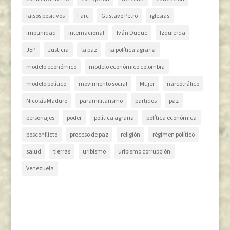
falsos positivos
Farc
Gustavo Petro
iglesias
impunidad
internacional
Iván Duque
Izquierda
JEP
Justicia
la paz
la política agraria
modelo económico
modelo económico colombia
modelo político
movimiento social
Mujer
narcotráfico
Nicolás Maduro
paramilitarismo
partidos
paz
personajes
poder
política agraria
política económica
posconflicto
proceso de paz
religión
régimen político
salud
tierras
uribismo
uribismo corrupción
Venezuela