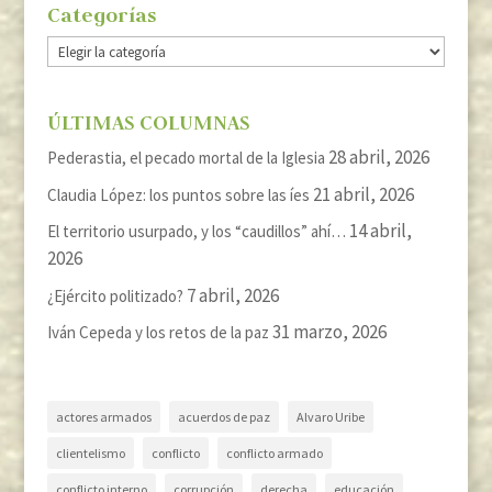
Categorías
Categorías
ÚLTIMAS COLUMNAS
28 abril, 2026
Pederastia, el pecado mortal de la Iglesia
21 abril, 2026
Claudia López: los puntos sobre las íes
14 abril,
El territorio usurpado, y los “caudillos” ahí…
2026
7 abril, 2026
¿Ejército politizado?
31 marzo, 2026
Iván Cepeda y los retos de la paz
actores armados
acuerdos de paz
Alvaro Uribe
clientelismo
conflicto
conflicto armado
conflicto interno
corrupción
derecha
educación