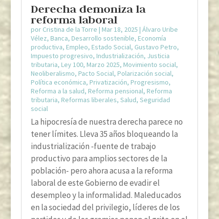
Derecha demoniza la
reforma laboral
por
Cristina de la Torre
|
Mar 18, 2025
|
Álvaro Uribe
Vélez
,
Banca
,
Desarrollo sostenible
,
Economía
productiva
,
Empleo
,
Estado Social
,
Gustavo Petro
,
Impuesto progresivo
,
Industrialización
,
Justicia
tributaria
,
Ley 100
,
Marzo 2025
,
Movimiento social
,
Neoliberalismo
,
Pacto Social
,
Polarización social
,
Política económica
,
Privatización
,
Progresismo
,
Reforma a la salud
,
Reforma pensional
,
Reforma
tributaria
,
Reformas liberales
,
Salud
,
Seguridad
social
La hipocresía de nuestra derecha parece no
tener límites. Lleva 35 años bloqueando la
industrialización -fuente de trabajo
productivo para amplios sectores de la
población- pero ahora acusa a la reforma
laboral de este Gobierno de evadir el
desempleo y la informalidad. Maleducados
en la sociedad del privilegio, líderes de los