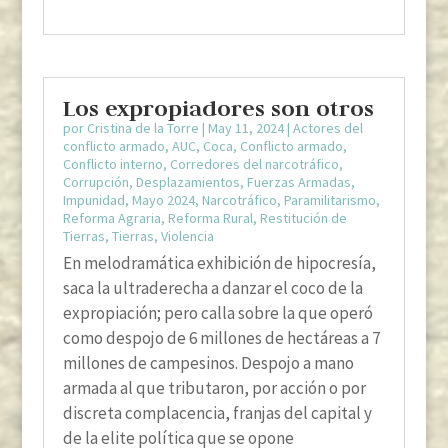
Los expropiadores son otros
por
Cristina de la Torre
|
May 11, 2024
|
Actores del
conflicto armado
,
AUC
,
Coca
,
Conflicto armado
,
Conflicto interno
,
Corredores del narcotráfico
,
Corrupción
,
Desplazamientos
,
Fuerzas Armadas
,
Impunidad
,
Mayo 2024
,
Narcotráfico
,
Paramilitarismo
,
Reforma Agraria
,
Reforma Rural
,
Restitución de
Tierras
,
Tierras
,
Violencia
En melodramática exhibición de hipocresía,
saca la ultraderecha a danzar el coco de la
expropiación; pero calla sobre la que operó
como despojo de 6 millones de hectáreas a 7
millones de campesinos. Despojo a mano
armada al que tributaron, por acción o por
discreta complacencia, franjas del capital y
de la elite política que se opone