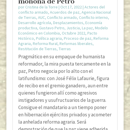
moñona de Petro
por
Cristina de la Torre
|
Oct 17, 2022
|
Actores del
conflicto armado
,
Acuerdos de paz
,
Agencia Nacional
de Tierras
,
AUC
,
Conflicto armado
,
Conflicto interno
,
Desarrollo agrícola
,
Desplazamientos
,
Economía
productiva
,
Gustavo Petro
,
Justicia
,
La paz
,
Modelo
Económico en Colombia
,
Octubre 2022
,
Pacto
Histórico
,
Política agraria
,
Proceso de paz
,
Reforma
Agraria
,
Reforma Rural
,
Reformas liberales
,
Restitución de Tierras
,
Tierras
Pragmático en su empaque de humanista
reformador, la mira puesta tercamente en la
paz, Petro negocia por lo alto con el
latifundismo: con José Félix Lafaurie, figura
de recibo en el gremio ganadero, aun entre
quienes fungieron allí como agresivos
instigadores y usufructuarios de la guerra.
Consigue el mandatario a un tiempo poner
en hibernación ejércitos privados y acometer
la anhelada reforma agraria. Será
demostración de que la paz viene adherida