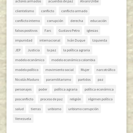
actores armados
acuerdos de paz
Alvaro Uribe
clientelismo
conflicto
conflicto armado
conflicto interno
corrupción
derecha
educación
falsos positivos
Farc
Gustavo Petro
iglesias
impunidad
internacional
Iván Duque
Izquierda
JEP
Justicia
la paz
la política agraria
modelo económico
modelo económico colombia
modelo político
movimiento social
Mujer
narcotráfico
Nicolás Maduro
paramilitarismo
partidos
paz
personajes
poder
política agraria
política económica
posconflicto
proceso de paz
religión
régimen político
salud
tierras
uribismo
uribismo corrupción
Venezuela