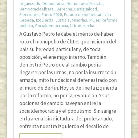
organizado
,
Democracia
,
Democracia Directa
,
Democracia Liberal
,
Derecha
,
Desigualdad
,
Elecciones
,
Enero 2026
,
Estado de bienestar
,
Iván
Cepeda
,
Izquierda
,
Justicia
,
Minorías
,
Mujer
,
Reforma
política
,
Socialdemocracia
,
Ultraderecha
A Gustavo Petro le cabe el mérito de haber
roto el monopolio de élites que hicieron del
país su heredad particular y, de toda
oposición, el enemigo interno. También
demostró Petro que al cambio podía
llegarse por las urnas, no por la insurrección
armada, mito fundacional defenestrado con
el muro de Berlín. Hoy se define la izquierda
por la reforma, no por la revolución. Y sus
opciones de cambio navegan entre la
socialdemocracia y el populismo. Sin sangre
en la arena, sin dictadura del proletariado,
enfrenta nuestra izquierda el desafío de...