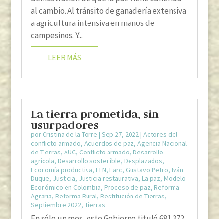
al cambio. Al tránsito de ganadería extensiva
a agricultura intensiva en manos de
campesinos. Y...
LEER MÁS
La tierra prometida, sin
usurpadores
por
Cristina de la Torre
|
Sep 27, 2022
|
Actores del
conflicto armado
,
Acuerdos de paz
,
Agencia Nacional
de Tierras
,
AUC
,
Conflicto armado
,
Desarrollo
agrícola
,
Desarrollo sostenible
,
Desplazados
,
Economía productiva
,
ELN
,
Farc
,
Gustavo Petro
,
Iván
Duque
,
Justicia
,
Justicia restaurativa
,
La paz
,
Modelo
Económico en Colombia
,
Proceso de paz
,
Reforma
Agraria
,
Reforma Rural
,
Restitución de Tierras
,
Septiembre 2022
,
Tierras
En sólo un mes, este Gobierno tituló 681.372