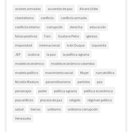
actores armados
acuerdos de paz
Alvaro Uribe
clientelismo
conflicto
conflicto armado
conflicto interno
corrupción
derecha
educación
falsos positivos
Farc
Gustavo Petro
iglesias
impunidad
internacional
Iván Duque
Izquierda
JEP
Justicia
la paz
la política agraria
modelo económico
modelo económico colombia
modelo político
movimiento social
Mujer
narcotráfico
Nicolás Maduro
paramilitarismo
partidos
paz
personajes
poder
política agraria
política económica
posconflicto
proceso de paz
religión
régimen político
salud
tierras
uribismo
uribismo corrupción
Venezuela