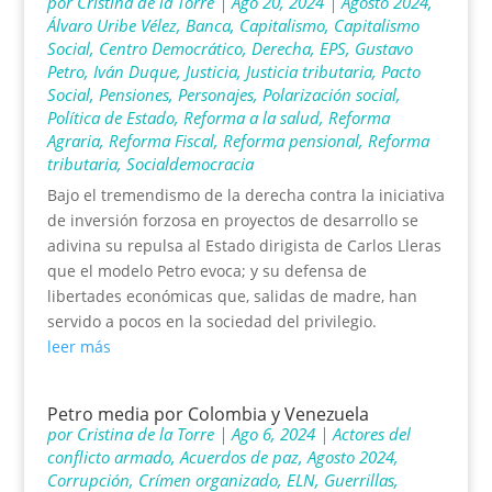
por
Cristina de la Torre
|
Ago 20, 2024
|
Agosto 2024
,
Álvaro Uribe Vélez
,
Banca
,
Capitalismo
,
Capitalismo
Social
,
Centro Democrático
,
Derecha
,
EPS
,
Gustavo
Petro
,
Iván Duque
,
Justicia
,
Justicia tributaria
,
Pacto
Social
,
Pensiones
,
Personajes
,
Polarización social
,
Política de Estado
,
Reforma a la salud
,
Reforma
Agraria
,
Reforma Fiscal
,
Reforma pensional
,
Reforma
tributaria
,
Socialdemocracia
Bajo el tremendismo de la derecha contra la iniciativa
de inversión forzosa en proyectos de desarrollo se
adivina su repulsa al Estado dirigista de Carlos Lleras
que el modelo Petro evoca; y su defensa de
libertades económicas que, salidas de madre, han
servido a pocos en la sociedad del privilegio.
leer más
Petro media por Colombia y Venezuela
por
Cristina de la Torre
|
Ago 6, 2024
|
Actores del
conflicto armado
,
Acuerdos de paz
,
Agosto 2024
,
Corrupción
,
Crímen organizado
,
ELN
,
Guerrillas
,