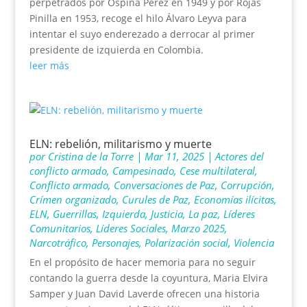
perpetrados por Ospina Pérez en 1949 y por Rojas
Pinilla en 1953, recoge el hilo Álvaro Leyva para
intentar el suyo enderezado a derrocar al primer
presidente de izquierda en Colombia.
leer más
ELN: rebelión, militarismo y muerte
por
Cristina de la Torre
|
Mar 11, 2025
|
Actores del
conflicto armado
,
Campesinado
,
Cese multilateral
,
Conflicto armado
,
Conversaciones de Paz
,
Corrupción
,
Crímen organizado
,
Curules de Paz
,
Economías ilícitas
,
ELN
,
Guerrillas
,
Izquierda
,
Justicia
,
La paz
,
Líderes
Comunitarios
,
Líderes Sociales
,
Marzo 2025
,
Narcotráfico
,
Personajes
,
Polarización social
,
Violencia
En el propósito de hacer memoria para no seguir
contando la guerra desde la coyuntura, Maria Elvira
Samper y Juan David Laverde ofrecen una historia