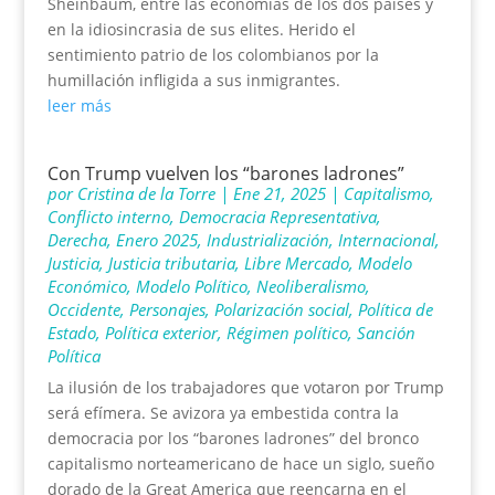
Sheinbaum, entre las economías de los dos países y
en la idiosincrasia de sus elites. Herido el
sentimiento patrio de los colombianos por la
humillación infligida a sus inmigrantes.
leer más
Con Trump vuelven los “barones ladrones”
por
Cristina de la Torre
|
Ene 21, 2025
|
Capitalismo
,
Conflicto interno
,
Democracia Representativa
,
Derecha
,
Enero 2025
,
Industrialización
,
Internacional
,
Justicia
,
Justicia tributaria
,
Libre Mercado
,
Modelo
Económico
,
Modelo Político
,
Neoliberalismo
,
Occidente
,
Personajes
,
Polarización social
,
Política de
Estado
,
Política exterior
,
Régimen político
,
Sanción
Política
La ilusión de los trabajadores que votaron por Trump
será efímera. Se avizora ya embestida contra la
democracia por los “barones ladrones” del bronco
capitalismo norteamericano de hace un siglo, sueño
dorado de la Great America que reencarna en el