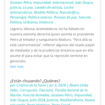
Gustavo Petro
,
Impunidad
,
Internacional
,
Iván Duque
,
Justicia
,
La paz
,
Lavado de activos
,
Lucha
antinarcóticos
,
Modelo Político
,
Narcotráfico
,
Personajes
,
Política exterior
,
Proceso de paz
,
Sanción
Política
,
Uribismo
,
Violencia
Logrera, obtusa, acomodaticia, no ha faltado en
nuestra extrema derecha quien asimile el presidente
Petro al timador y sanguinario Maduro. “Para allá va
este castrochavista”, infieren algunos del osado papel
de mediador y de la prudencial distancia que en ello
asume él para evitar que la represión termine en
genocidio.
leer más
¿Están chuzando? ¿Quiénes?
por
Cristina de la Torre
|
Jul 3, 2024
|
Álvaro Uribe
Vélez
,
Corrupción
,
Fascismo
,
Fiscalía General de la
Nación
,
Fuerzas Armadas
,
Gustavo Petro
,
Impunidad
,
Iván Duque
,
Julio 2024
,
Justicia
,
Neoliberalismo
,
Nueva
Izquierda
,
Pacto Histórico
,
Pacto Social
,