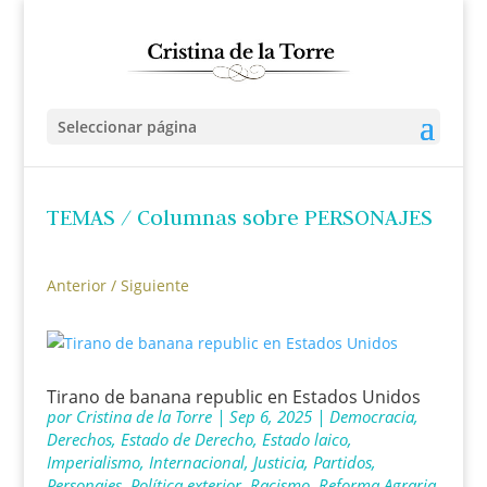
Seleccionar página
TEMAS
/ Columnas sobre PERSONAJES
Anterior
/
Siguiente
Tirano de banana republic en Estados Unidos
por
Cristina de la Torre
|
Sep 6, 2025
|
Democracia
,
Derechos
,
Estado de Derecho
,
Estado laico
,
Imperialismo
,
Internacional
,
Justicia
,
Partidos
,
Personajes
,
Política exterior
,
Racismo
,
Reforma Agraria
,