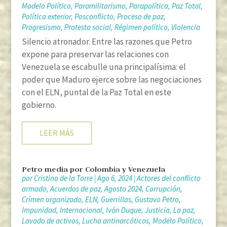
Modelo Político
,
Paramilitarismo
,
Parapolítica
,
Paz Total
,
Política exterior
,
Posconflicto
,
Proceso de paz
,
Progresismo
,
Protesta social
,
Régimen político
,
Violencia
Silencio atronador. Entre las razones que Petro
expone para preservar las relaciones con
Venezuela se escabulle una principalísima: el
poder que Maduro ejerce sobre las negociaciones
con el ELN, puntal de la Paz Total en este
gobierno.
LEER MÁS
Petro media por Colombia y Venezuela
por
Cristina de la Torre
|
Ago 6, 2024
|
Actores del conflicto
armado
,
Acuerdos de paz
,
Agosto 2024
,
Corrupción
,
Crímen organizado
,
ELN
,
Guerrillas
,
Gustavo Petro
,
Impunidad
,
Internacional
,
Iván Duque
,
Justicia
,
La paz
,
Lavado de activos
,
Lucha antinarcóticos
,
Modelo Político
,