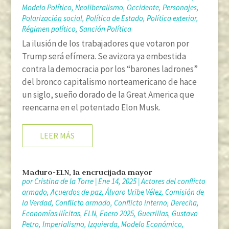
Modelo Político
,
Neoliberalismo
,
Occidente
,
Personajes
,
Polarización social
,
Política de Estado
,
Política exterior
,
Régimen político
,
Sanción Política
La ilusión de los trabajadores que votaron por
Trump será efímera. Se avizora ya embestida
contra la democracia por los “barones ladrones”
del bronco capitalismo norteamericano de hace
un siglo, sueño dorado de la Great America que
reencarna en el potentado Elon Musk.
LEER MÁS
Maduro-ELN, la encrucijada mayor
por
Cristina de la Torre
|
Ene 14, 2025
|
Actores del conflicto
armado
,
Acuerdos de paz
,
Álvaro Uribe Vélez
,
Comisión de
la Verdad
,
Conflicto armado
,
Conflicto interno
,
Derecha
,
Economías ilícitas
,
ELN
,
Enero 2025
,
Guerrillas
,
Gustavo
Petro
,
Imperialismo
,
Izquierda
,
Modelo Económico
,