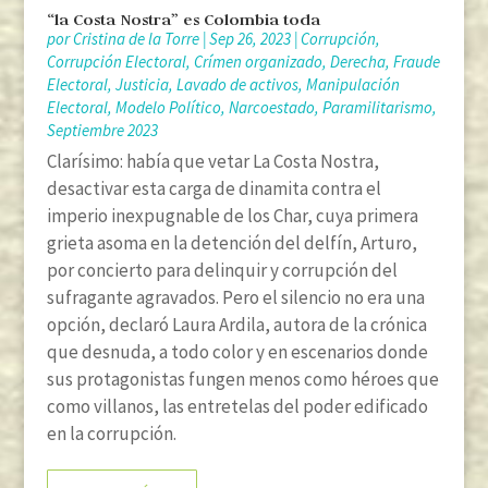
“la Costa Nostra” es Colombia toda
por
Cristina de la Torre
|
Sep 26, 2023
|
Corrupción
,
Corrupción Electoral
,
Crímen organizado
,
Derecha
,
Fraude
Electoral
,
Justicia
,
Lavado de activos
,
Manipulación
Electoral
,
Modelo Político
,
Narcoestado
,
Paramilitarismo
,
Septiembre 2023
Clarísimo: había que vetar La Costa Nostra,
desactivar esta carga de dinamita contra el
imperio inexpugnable de los Char, cuya primera
grieta asoma en la detención del delfín, Arturo,
por concierto para delinquir y corrupción del
sufragante agravados. Pero el silencio no era una
opción, declaró Laura Ardila, autora de la crónica
que desnuda, a todo color y en escenarios donde
sus protagonistas fungen menos como héroes que
como villanos, las entretelas del poder edificado
en la corrupción.