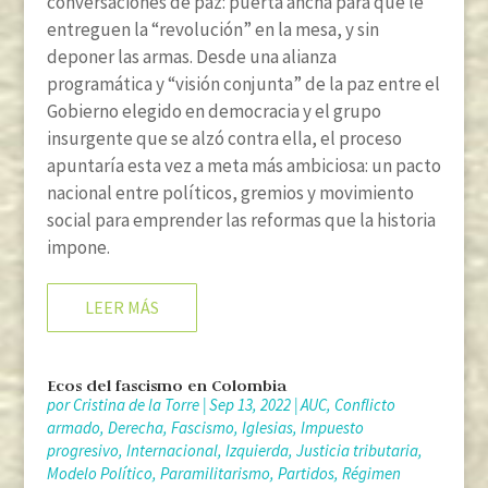
conversaciones de paz: puerta ancha para que le
entreguen la “revolución” en la mesa, y sin
deponer las armas. Desde una alianza
programática y “visión conjunta” de la paz entre el
Gobierno elegido en democracia y el grupo
insurgente que se alzó contra ella, el proceso
apuntaría esta vez a meta más ambiciosa: un pacto
nacional entre políticos, gremios y movimiento
social para emprender las reformas que la historia
impone.
LEER MÁS
Ecos del fascismo en Colombia
por
Cristina de la Torre
|
Sep 13, 2022
|
AUC
,
Conflicto
armado
,
Derecha
,
Fascismo
,
Iglesias
,
Impuesto
progresivo
,
Internacional
,
Izquierda
,
Justicia tributaria
,
Modelo Político
,
Paramilitarismo
,
Partidos
,
Régimen