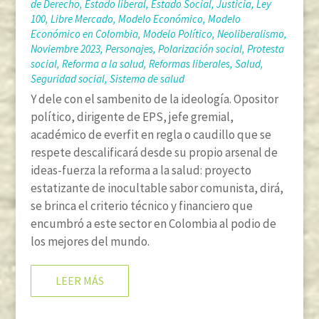
de Derecho
,
Estado liberal
,
Estado Social
,
Justicia
,
Ley
100
,
Libre Mercado
,
Modelo Económico
,
Modelo
Económico en Colombia
,
Modelo Político
,
Neoliberalismo
,
Noviembre 2023
,
Personajes
,
Polarización social
,
Protesta
social
,
Reforma a la salud
,
Reformas liberales
,
Salud
,
Seguridad social
,
Sistema de salud
Y dele con el sambenito de la ideología. Opositor
político, dirigente de EPS, jefe gremial,
académico de everfit en regla o caudillo que se
respete descalificará desde su propio arsenal de
ideas-fuerza la reforma a la salud: proyecto
estatizante de inocultable sabor comunista, dirá,
se brinca el criterio técnico y financiero que
encumbró a este sector en Colombia al podio de
los mejores del mundo.
LEER MÁS