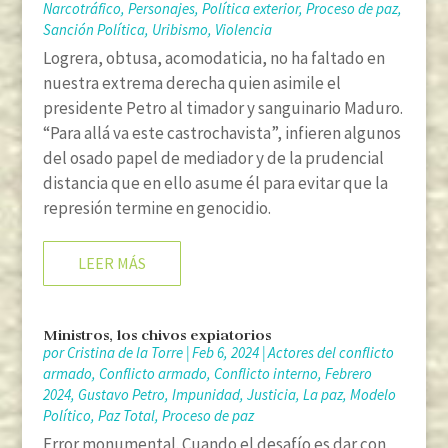
Narcotráfico
,
Personajes
,
Política exterior
,
Proceso de paz
,
Sanción Política
,
Uribismo
,
Violencia
Logrera, obtusa, acomodaticia, no ha faltado en
nuestra extrema derecha quien asimile el
presidente Petro al timador y sanguinario Maduro.
“Para allá va este castrochavista”, infieren algunos
del osado papel de mediador y de la prudencial
distancia que en ello asume él para evitar que la
represión termine en genocidio.
LEER MÁS
Ministros, los chivos expiatorios
por
Cristina de la Torre
|
Feb 6, 2024
|
Actores del conflicto
armado
,
Conflicto armado
,
Conflicto interno
,
Febrero
2024
,
Gustavo Petro
,
Impunidad
,
Justicia
,
La paz
,
Modelo
Político
,
Paz Total
,
Proceso de paz
Error monumental. Cuando el desafío es dar con