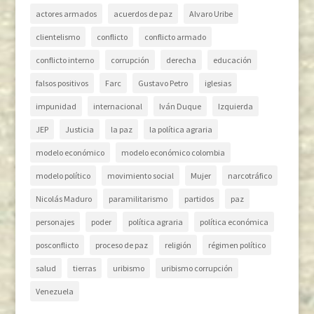
actores armados
acuerdos de paz
Alvaro Uribe
clientelismo
conflicto
conflicto armado
conflicto interno
corrupción
derecha
educación
falsos positivos
Farc
Gustavo Petro
iglesias
impunidad
internacional
Iván Duque
Izquierda
JEP
Justicia
la paz
la política agraria
modelo económico
modelo económico colombia
modelo político
movimiento social
Mujer
narcotráfico
Nicolás Maduro
paramilitarismo
partidos
paz
personajes
poder
política agraria
política económica
posconflicto
proceso de paz
religión
régimen político
salud
tierras
uribismo
uribismo corrupción
Venezuela