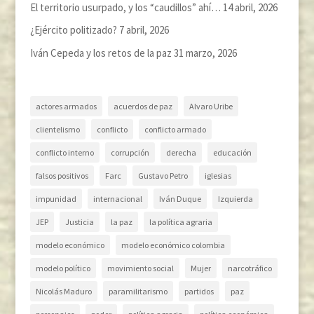
El territorio usurpado, y los “caudillos” ahí…
14 abril, 2026
¿Ejército politizado?
7 abril, 2026
Iván Cepeda y los retos de la paz
31 marzo, 2026
actores armados
acuerdos de paz
Alvaro Uribe
clientelismo
conflicto
conflicto armado
conflicto interno
corrupción
derecha
educación
falsos positivos
Farc
Gustavo Petro
iglesias
impunidad
internacional
Iván Duque
Izquierda
JEP
Justicia
la paz
la política agraria
modelo económico
modelo económico colombia
modelo político
movimiento social
Mujer
narcotráfico
Nicolás Maduro
paramilitarismo
partidos
paz