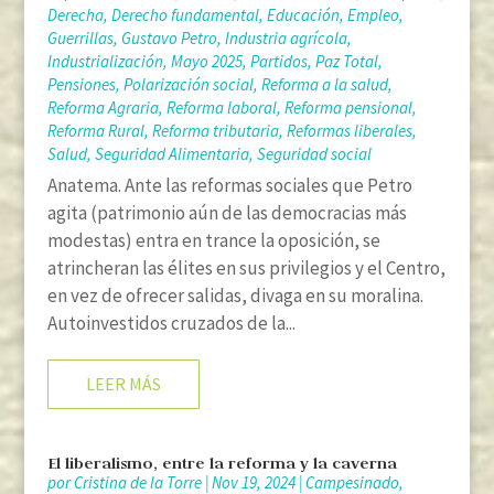
Derecha
,
Derecho fundamental
,
Educación
,
Empleo
,
Guerrillas
,
Gustavo Petro
,
Industria agrícola
,
Industrialización
,
Mayo 2025
,
Partidos
,
Paz Total
,
Pensiones
,
Polarización social
,
Reforma a la salud
,
Reforma Agraria
,
Reforma laboral
,
Reforma pensional
,
Reforma Rural
,
Reforma tributaria
,
Reformas liberales
,
Salud
,
Seguridad Alimentaria
,
Seguridad social
Anatema. Ante las reformas sociales que Petro
agita (patrimonio aún de las democracias más
modestas) entra en trance la oposición, se
atrincheran las élites en sus privilegios y el Centro,
en vez de ofrecer salidas, divaga en su moralina.
Autoinvestidos cruzados de la...
LEER MÁS
El liberalismo, entre la reforma y la caverna
por
Cristina de la Torre
|
Nov 19, 2024
|
Campesinado
,