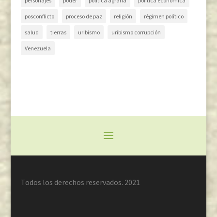
personajes
poder
política agraria
política económica
posconflicto
proceso de paz
religión
régimen político
salud
tierras
uribismo
uribismo corrupción
Venezuela
Todos los derechos reservados. 2021