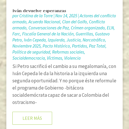
Iván devuelve esperanzas
por
Cristina de la Torre
|
Nov 14, 2025
|
Actores del conflicto
armado
,
Acuerdo Nacional
,
Clan del Golfo
,
Conflicto
armado
,
Conversaciones de Paz
,
Crímen organizado
,
ELN
,
Farc
,
Fiscalía General de la Nación
,
Guerrillas
,
Gustavo
Petro
,
Iván Cepeda
,
Izquierda
,
Justicia
,
Narcotráfico
,
Noviembre 2025
,
Pacto Histórico
,
Partidos
,
Paz Total
,
Política de seguridad
,
Reformas sociales
,
Socialdemocracia
,
Víctimas
,
Violencia
Si Petro sacrificó el cambio a su megalomanía, con
Iván Cepeda le da la historia a la izquierda una
segunda oportunidad. Y no porque éste reformule
el programa de Gobierno -bitácora
socialdemócrata capaz de sacar a Colombia del
ostracismo-
LEER MÁS