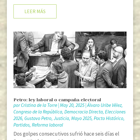
LEER MÁS
Petro: ley laboral o campaña electoral
por
Cristina de la Torre
|
May 20, 2025
|
Álvaro Uribe Vélez
,
Congreso de la República
,
Democracia Directa
,
Elecciones
2026
,
Gustavo Petro
,
Justicia
,
Mayo 2025
,
Pacto Histórico
,
Partidos
,
Reforma laboral
Dos golpes consecutivos sufrió hace seis días el