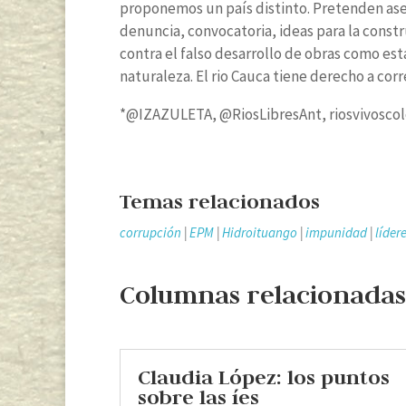
proponemos un país distinto. Pretenden ases
denuncia, convocatoria, ideas para la constru
contra el falso desarrollo de obras como es
naturaleza. El rio Cauca tiene derecho a cor
*@IZAZULETA, @RiosLibresAnt, riosvivosco
Temas relacionados
corrupción
|
EPM
|
Hidroituango
|
impunidad
|
líder
Columnas relacionadas
Claudia López: los puntos
sobre las íes