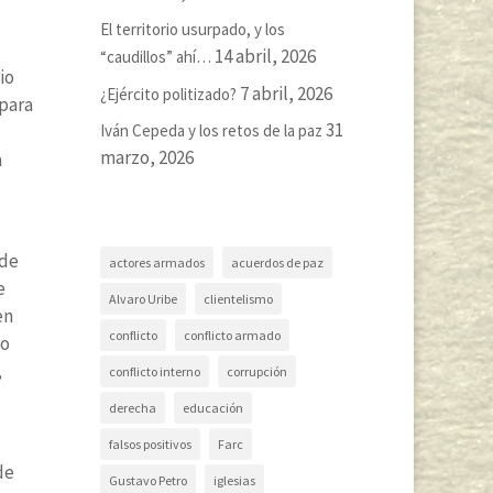
El territorio usurpado, y los
14 abril, 2026
“caudillos” ahí…
io
7 abril, 2026
¿Ejército politizado?
 para
31
Iván Cepeda y los retos de la paz
marzo, 2026
a
ude
actores armados
acuerdos de paz
e
Alvaro Uribe
clientelismo
en
conflicto
conflicto armado
 o
,
conflicto interno
corrupción
derecha
educación
falsos positivos
Farc
de
Gustavo Petro
iglesias