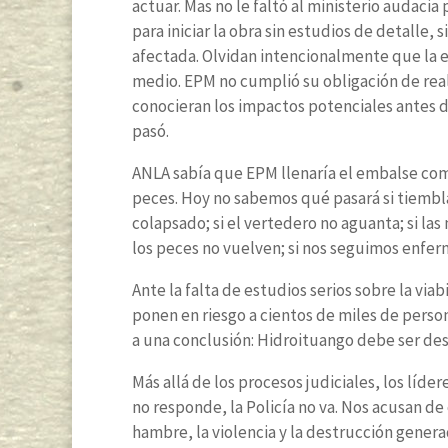
actuar. Mas no le faltó al ministerio audacia
para iniciar la obra sin estudios de detalle, 
afectada. Olvidan intencionalmente que la e
medio. EPM no cumplió su obligación de rea
conocieran los impactos potenciales antes de
pasó.
ANLA sabía que EPM llenaría el embalse com
peces. Hoy no sabemos qué pasará si tiembla;
colapsado; si el vertedero no aguanta; si la
los peces no vuelven; si nos seguimos enferm
Ante la falta de estudios serios sobre la via
ponen en riesgo a cientos de miles de pers
a una conclusión: Hidroituango debe ser de
Más allá de los procesos judiciales, los líde
no responde, la Policía no va. Nos acusan de
hambre, la violencia y la destrucción gene