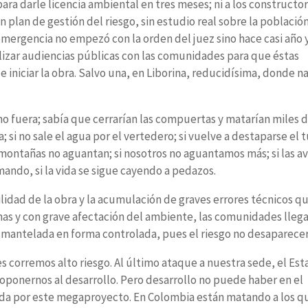
 para darle licencia ambiental en tres meses; ni a los constructo
sin plan de gestión del riesgo, sin estudio real sobre la població
mergencia no empezó con la orden del juez sino hace casi año 
lizar audiencias públicas con las comunidades para que éstas
 iniciar la obra. Salvo una, en Liborina, reducidísima, donde n
o fuera; sabía que cerrarían las compuertas y matarían miles 
 si no sale el agua por el vertedero; si vuelve a destaparse el 
s montañas no aguantan; si nosotros no aguantamos más; si las av
ando, si la vida se sigue cayendo a pedazos.
bilidad de la obra y la acumulación de graves errores técnicos q
onas y con grave afectación del ambiente, las comunidades lle
smantelada en forma controlada, pues el riesgo no desaparecer
res corremos alto riesgo. Al último ataque a nuestra sede, el Es
 oponernos al desarrollo. Pero desarrollo no puede haber en el
rada por este megaproyecto. En Colombia están matando a los q