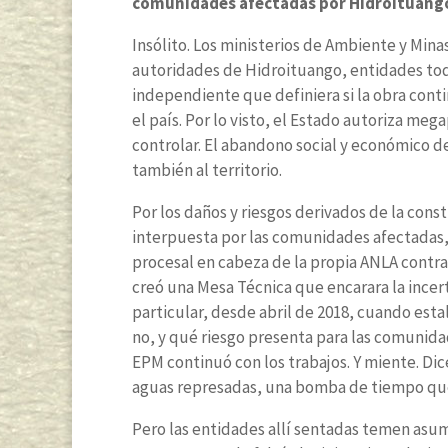
comunidades afectadas por Hidroituango.
Insólito. Los ministerios de Ambiente y Mina
autoridades de Hidroituango, entidades toda
independiente que definiera si la obra cont
el país. Por lo visto, el Estado autoriza me
controlar. El abandono social y económico d
también al territorio.
Por los daños y riesgos derivados de la cons
interpuesta por las comunidades afectadas, 
procesal en cabeza de la propia ANLA contra
creó una Mesa Técnica que encarara la ince
particular, desde abril de 2018, cuando estalló
no, y qué riesgo presenta para las comunida
EPM continuó con los trabajos. Y miente. Di
aguas represadas, una bomba de tiempo que
Pero las entidades allí sentadas temen asum