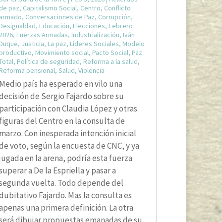
de paz
,
Capitalismo Social
,
Centro
,
Conflicto
armado
,
Conversaciones de Paz
,
Corrupción
,
Desigualdad
,
Educación
,
Elecciones
,
Febrero
2026
,
Fuerzas Armadas
,
Industrialización
,
Iván
Duque
,
Justicia
,
La paz
,
Líderes Sociales
,
Modelo
productivo
,
Movimiento social
,
Pacto Social
,
Paz
Total
,
Política de seguridad
,
Reforma a la salud
,
Reforma pensional
,
Salud
,
Violencia
Medio país ha esperado en vilo una
decisión de Sergio Fajardo sobre su
participación con Claudia López y otras
figuras del Centro en la consulta de
marzo. Con inesperada intención inicial
de voto, según la encuesta de CNC, y ya
jugada en la arena, podría esta fuerza
superar a De la Espriella y pasar a
segunda vuelta. Todo depende del
dubitativo Fajardo. Mas la consulta es
apenas una primera definición. La otra
será dibujar propuestas emanadas de su