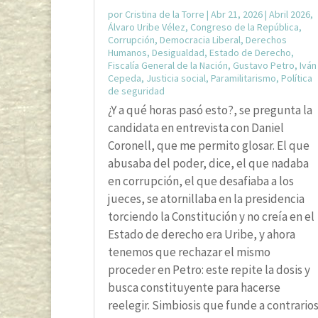
por
Cristina de la Torre
|
Abr 21, 2026
|
Abril 2026
,
Álvaro Uribe Vélez
,
Congreso de la República
,
Corrupción
,
Democracia Liberal
,
Derechos
Humanos
,
Desigualdad
,
Estado de Derecho
,
Fiscalía General de la Nación
,
Gustavo Petro
,
Iván
Cepeda
,
Justicia social
,
Paramilitarismo
,
Política
de seguridad
¿Y a qué horas pasó esto?, se pregunta la
candidata en entrevista con Daniel
Coronell, que me permito glosar. El que
abusaba del poder, dice, el que nadaba
en corrupción, el que desafiaba a los
jueces, se atornillaba en la presidencia
torciendo la Constitución y no creía en el
Estado de derecho era Uribe, y ahora
tenemos que rechazar el mismo
proceder en Petro: este repite la dosis y
busca constituyente para hacerse
reelegir. Simbiosis que funde a contrario