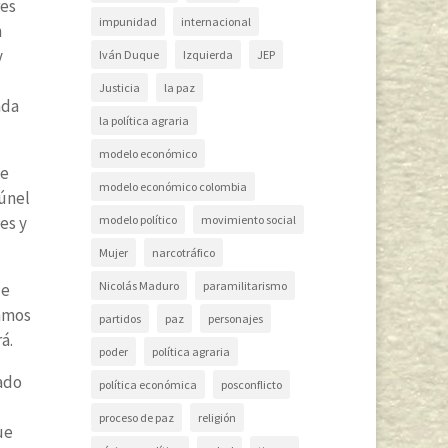
res
impunidad
internacional
n
y
Iván Duque
Izquierda
JEP
Justicia
la paz
ada
la política agraria
modelo económico
de
modelo económico colombia
túnel
modelo político
movimiento social
es y
Mujer
narcotráfico
Nicolás Maduro
paramilitarismo
ue
gamos
partidos
paz
personajes
á.
poder
política agraria
tado
política económica
posconflicto
proceso de paz
religión
ue