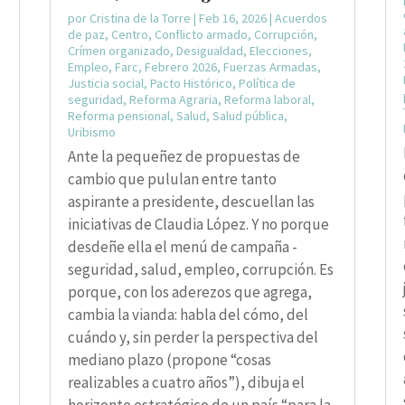
por
Cristina de la Torre
|
Feb 16, 2026
|
Acuerdos
de paz
,
Centro
,
Conflicto armado
,
Corrupción
,
Crímen organizado
,
Desigualdad
,
Elecciones
,
Empleo
,
Farc
,
Febrero 2026
,
Fuerzas Armadas
,
Justicia social
,
Pacto Histórico
,
Política de
seguridad
,
Reforma Agraria
,
Reforma laboral
,
Reforma pensional
,
Salud
,
Salud pública
,
Uribismo
Ante la pequeñez de propuestas de
cambio que pululan entre tanto
aspirante a presidente, descuellan las
iniciativas de Claudia López. Y no porque
desdeñe ella el menú de campaña -
seguridad, salud, empleo, corrupción. Es
porque, con los aderezos que agrega,
cambia la vianda: habla del cómo, del
cuándo y, sin perder la perspectiva del
mediano plazo (propone “cosas
realizables a cuatro años”), dibuja el
s