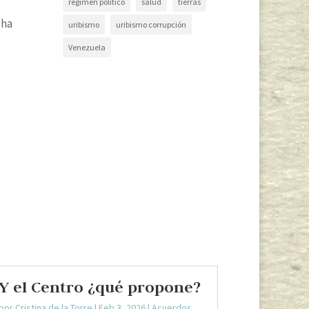
régimen político
salud
tierras
cha
uribismo
uribismo corrupción
Venezuela
Y el Centro ¿qué propone?
por
Cristina de la Torre
|
Feb 3, 2026
|
Acuerdos