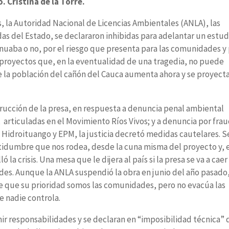
 Cristina de la Torre.
s, la Autoridad Nacional de Licencias Ambientales (ANLA), las
s del Estado, se declararon inhibidas para adelantar un estud
inuaba o no, por el riesgo que presenta para las comunidades y
gaproyectos que, en la eventualidad de una tragedia, no puede
e la población del cañón del Cauca aumenta ahora y se proyect
trucción de la presa, en respuesta a denuncia penal ambiental
articuladas en el Movimiento Ríos Vivos; y a denuncia por fra
 Hidroituango y EPM, la justicia decretó medidas cautelares. S
rtidumbre que nos rodea, desde la cuna misma del proyecto y, 
 la crisis. Una mesa que le dijera al país si la presa se va a caer
des. Aunque la ANLA suspendió la obra en junio del año pasado
ce que su prioridad somos las comunidades, pero no evacúa las
 nadie controla.
ir responsabilidades y se declaran en “imposibilidad técnica” 