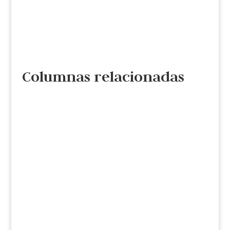
Columnas relacionadas
Cristina de la Torre
Por dos caminos regresa el fascismo al
continente. Uno, Por la ancha avenida