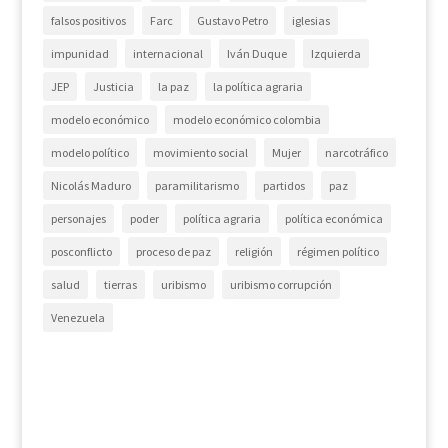
falsos positivos
Farc
Gustavo Petro
iglesias
impunidad
internacional
Iván Duque
Izquierda
JEP
Justicia
la paz
la política agraria
modelo económico
modelo económico colombia
modelo político
movimiento social
Mujer
narcotráfico
Nicolás Maduro
paramilitarismo
partidos
paz
personajes
poder
política agraria
política económica
posconflicto
proceso de paz
religión
régimen político
salud
tierras
uribismo
uribismo corrupción
Venezuela