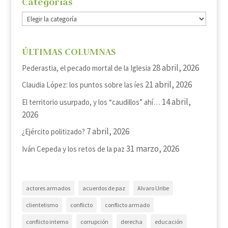
Categorías
Categorías
ÚLTIMAS COLUMNAS
28 abril, 2026
Pederastia, el pecado mortal de la Iglesia
21 abril, 2026
Claudia López: los puntos sobre las íes
14 abril,
El territorio usurpado, y los “caudillos” ahí…
2026
7 abril, 2026
¿Ejército politizado?
31 marzo, 2026
Iván Cepeda y los retos de la paz
actores armados
acuerdos de paz
Alvaro Uribe
clientelismo
conflicto
conflicto armado
conflicto interno
corrupción
derecha
educación