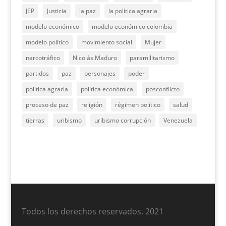
JEP
Justicia
la paz
la política agraria
modelo económico
modelo económico colombia
modelo político
movimiento social
Mujer
narcotráfico
Nicolás Maduro
paramilitarismo
partidos
paz
personajes
poder
política agraria
política económica
posconflicto
proceso de paz
religión
régimen político
salud
tierras
uribismo
uribismo corrupción
Venezuela
Todos los derechos reservados. 2021