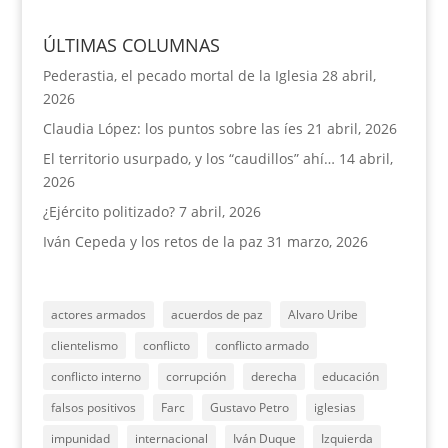
ÚLTIMAS COLUMNAS
Pederastia, el pecado mortal de la Iglesia
28 abril,
2026
Claudia López: los puntos sobre las íes
21 abril, 2026
El territorio usurpado, y los “caudillos” ahí…
14 abril,
2026
¿Ejército politizado?
7 abril, 2026
Iván Cepeda y los retos de la paz
31 marzo, 2026
actores armados
acuerdos de paz
Alvaro Uribe
clientelismo
conflicto
conflicto armado
conflicto interno
corrupción
derecha
educación
falsos positivos
Farc
Gustavo Petro
iglesias
impunidad
internacional
Iván Duque
Izquierda