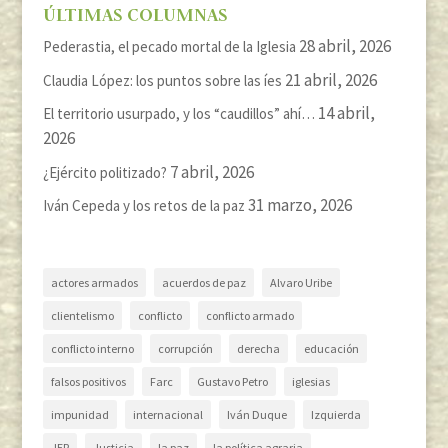
ÚLTIMAS COLUMNAS
28 abril, 2026
Pederastia, el pecado mortal de la Iglesia
21 abril, 2026
Claudia López: los puntos sobre las íes
14 abril,
El territorio usurpado, y los “caudillos” ahí…
2026
7 abril, 2026
¿Ejército politizado?
31 marzo, 2026
Iván Cepeda y los retos de la paz
actores armados
acuerdos de paz
Alvaro Uribe
clientelismo
conflicto
conflicto armado
conflicto interno
corrupción
derecha
educación
falsos positivos
Farc
Gustavo Petro
iglesias
impunidad
internacional
Iván Duque
Izquierda
JEP
Justicia
la paz
la política agraria