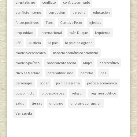
clientelismo
conflicto
conflicto armado
conflicto interno
corrupción
derecha
educación
falsos positivos
Farc
Gustavo Petro
iglesias
impunidad
internacional
Iván Duque
Izquierda
JEP
Justicia
la paz
la política agraria
modelo económico
modelo económico colombia
modelo político
movimiento social
Mujer
narcotráfico
Nicolás Maduro
paramilitarismo
partidos
paz
personajes
poder
política agraria
política económica
posconflicto
proceso de paz
religión
régimen político
salud
tierras
uribismo
uribismo corrupción
Venezuela