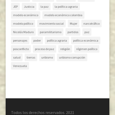
JEP
Justicia
la paz
la política agraria
modelo económico
modelo económico colombia
modelo político
movimiento social
Mujer
narcotráfico
Nicolás Maduro
paramilitarismo
partidos
paz
personajes
poder
política agraria
política económica
posconflicto
proceso de paz
religión
régimen político
salud
tierras
uribismo
uribismo corrupción
Venezuela
Todos los derechos reservados. 2021