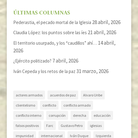
ÚLTIMAS COLUMNAS
28 abril, 2026
Pederastia, el pecado mortal de la Iglesia
21 abril, 2026
Claudia López: los puntos sobre las íes
14 abril,
El territorio usurpado, y los “caudillos” ahí…
2026
7 abril, 2026
¿Ejército politizado?
31 marzo, 2026
Iván Cepeda y los retos de la paz
actores armados
acuerdos de paz
Alvaro Uribe
clientelismo
conflicto
conflicto armado
conflicto interno
corrupción
derecha
educación
falsos positivos
Farc
Gustavo Petro
iglesias
impunidad
internacional
Iván Duque
Izquierda