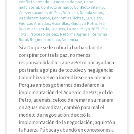
conflicto armado
,
Acuerdos de paz
,
Cese
multilateral
,
Conflicto armado
,
Conflicto interno
,
Conversaciones de Paz
,
Derecha
,
Desplazados
,
Desplazamientos
,
Economías ilícitas
,
ELN
,
Farc
,
Fuerzas Armadas
,
Guerrillas
,
Gustavo Petro
,
Iván
Duque
,
Izquierda
,
Justicia
,
La paz
,
Mayo 2025
,
Paz
Total
,
Proceso de paz
,
Reforma Agraria
,
Reforma
Rural
,
Régimen político
,
Violencia
Si a Duque se le cobra la barbaridad de
conspirar contra la paz, no menos
responsabilidad le cabe a Petro por ayudar a
postrarla a golpes de tozudez y negligencia:
Colombia vuelve a incendiarse en violencia.
Porque ambos gobiernos desdeñaron la
implementación del Acuerdo de Paz; y el de
Petro, además, celoso de remar a su manera
en aguas movedizas, cambió para mal el
modelo de negociación: disoció la
implementación de la negociación, aquietó a
la Fuerza Pública y abundó en concesiones a