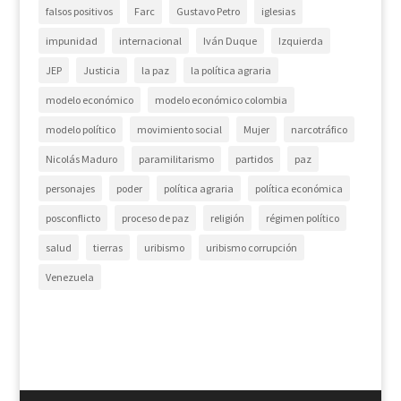
falsos positivos
Farc
Gustavo Petro
iglesias
impunidad
internacional
Iván Duque
Izquierda
JEP
Justicia
la paz
la política agraria
modelo económico
modelo económico colombia
modelo político
movimiento social
Mujer
narcotráfico
Nicolás Maduro
paramilitarismo
partidos
paz
personajes
poder
política agraria
política económica
posconflicto
proceso de paz
religión
régimen político
salud
tierras
uribismo
uribismo corrupción
Venezuela