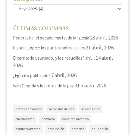
Categorías
ÚLTIMAS COLUMNAS
28 abril, 2026
Pederastia, el pecado mortal de la Iglesia
21 abril, 2026
Claudia López: los puntos sobre las íes
14 abril,
El territorio usurpado, y los “caudillos” ahí…
2026
7 abril, 2026
¿Ejército politizado?
31 marzo, 2026
Iván Cepeda y los retos de la paz
actores armados
acuerdos de paz
Alvaro Uribe
clientelismo
conflicto
conflicto armado
conflicto interno
corrupción
derecha
educación