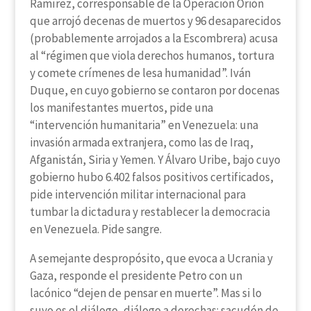
Ramírez, corresponsable de la Operación Orión
que arrojó decenas de muertos y 96 desaparecidos
(probablemente arrojados a la Escombrera) acusa
al “régimen que viola derechos humanos, tortura
y comete crímenes de lesa humanidad”. Iván
Duque, en cuyo gobierno se contaron por docenas
los manifestantes muertos, pide una
“intervención humanitaria” en Venezuela: una
invasión armada extranjera, como las de Iraq,
Afganistán, Siria y Yemen. Y Álvaro Uribe, bajo cuyo
gobierno hubo 6.402 falsos positivos certificados,
pide intervención militar internacional para
tumbar la dictadura y restablecer la democracia
en Venezuela. Pide sangre.
A semejante despropósito, que evoca a Ucrania y
Gaza, responde el presidente Petro con un
lacónico “dejen de pensar en muerte”. Mas si lo
suyo es el diálogo, diálogo a derechas: sacudón de