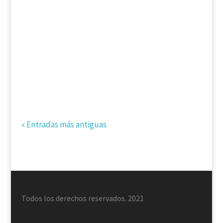
de las dos minorías mayores de nuestro
sistema político (las extremas a derecha e
izquierda), convierten en espectáculo de
revanchismo personal una campaña llamada
a proponer antídotos al desastre: el...
« Entradas más antiguas
Todos los derechos reservados. 2021