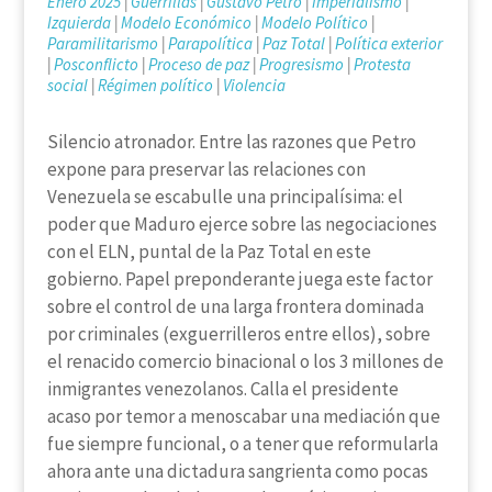
Enero 2025
|
Guerrillas
|
Gustavo Petro
|
Imperialismo
|
Izquierda
|
Modelo Económico
|
Modelo Político
|
Paramilitarismo
|
Parapolítica
|
Paz Total
|
Política exterior
|
Posconflicto
|
Proceso de paz
|
Progresismo
|
Protesta
social
|
Régimen político
|
Violencia
Silencio atronador. Entre las razones que Petro
expone para preservar las relaciones con
Venezuela se escabulle una principalísima: el
poder que Maduro ejerce sobre las negociaciones
con el ELN, puntal de la Paz Total en este
gobierno. Papel preponderante juega este factor
sobre el control de una larga frontera dominada
por criminales (exguerrilleros entre ellos), sobre
el renacido comercio binacional o los 3 millones de
inmigrantes venezolanos. Calla el presidente
acaso por temor a menoscabar una mediación que
fue siempre funcional, o a tener que reformularla
ahora ante una dictadura sangrienta como pocas