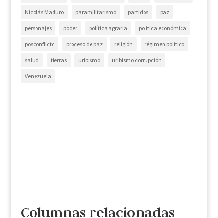
Nicolás Maduro
paramilitarismo
partidos
paz
personajes
poder
política agraria
política económica
posconflicto
proceso de paz
religión
régimen político
salud
tierras
uribismo
uribismo corrupción
Venezuela
Columnas relacionadas