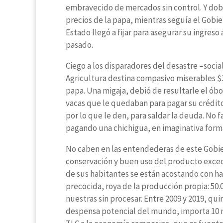
embravecido de mercados sin control. Y do
precios de la papa, mientras seguía el Gob
Estado llegó a fijar para asegurar su ingreso
pasado.
Ciego a los disparadores del desastre –social
Agricultura destina compasivo miserables $30.
papa. Una migaja, debió de resultarle el óbo
vacas que le quedaban para pagar su crédito 
por lo que le den, para saldar la deuda. No
pagando una chichigua, en imaginativa form
No caben en las entendederas de este Gobier
conservación y buen uso del producto exce
de sus habitantes se están acostando con ha
precocida, roya de la producción propia: 50.
nuestras sin procesar. Entre 2009 y 2019, q
despensa potencial del mundo, importa 10 m