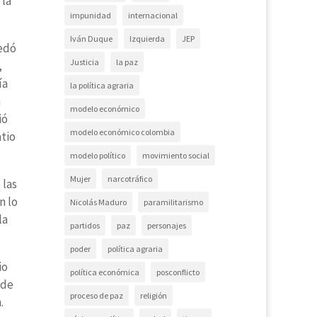
 la
impunidad
internacional
Iván Duque
Izquierda
JEP
uedó
Justicia
la paz
,
ía
la política agraria
n
modelo económico
ió
modelo económico colombia
atio
modelo político
movimiento social
Mujer
narcotráfico
 las
n lo
Nicolás Maduro
paramilitarismo
la
partidos
paz
personajes
poder
política agraria
io
política económica
posconflicto
 de
proceso de paz
religión
.