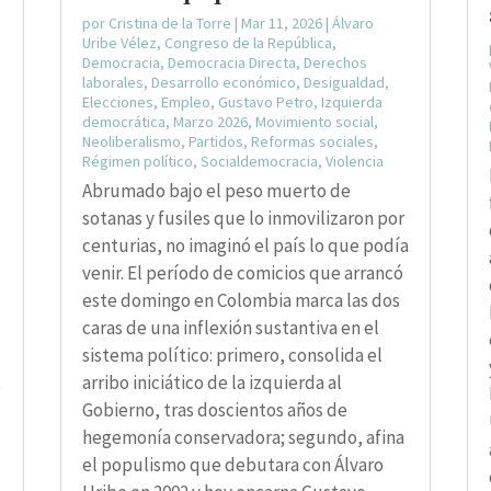
por
Cristina de la Torre
|
Mar 11, 2026
|
Álvaro
Uribe Vélez
,
Congreso de la República
,
Democracia
,
Democracia Directa
,
Derechos
laborales
,
Desarrollo económico
,
Desigualdad
,
Elecciones
,
Empleo
,
Gustavo Petro
,
Izquierda
democrática
,
Marzo 2026
,
Movimiento social
,
Neoliberalismo
,
Partidos
,
Reformas sociales
,
Régimen político
,
Socialdemocracia
,
Violencia
Abrumado bajo el peso muerto de
sotanas y fusiles que lo inmovilizaron por
centurias, no imaginó el país lo que podía
venir. El período de comicios que arrancó
este domingo en Colombia marca las dos
caras de una inflexión sustantiva en el
sistema político: primero, consolida el
arribo iniciático de la izquierda al
o
Gobierno, tras doscientos años de
hegemonía conservadora; segundo, afina
el populismo que debutara con Álvaro