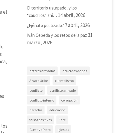
El territorio usurpado, y los
e el
14 abril, 2026
“caudillos” ahí…
l
7 abril, 2026
¿Ejército politizado?
31
Iván Cepeda y los retos de la paz
marzo, 2026
de
s
nca,
actores armados
acuerdos de paz
Alvaro Uribe
clientelismo
conflicto
conflicto armado
es
conflicto interno
corrupción
derecha
educación
falsos positivos
Farc
 los
Gustavo Petro
iglesias