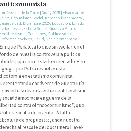
anticomunista
por
Cristina de la Torre
|
Dic 1, 2025
|
Álvaro Uribe
Vélez
,
Capitalismo Social
,
Derecho fundamental
,
Desigualdad
,
Diciembre 2025
,
Educación
,
Estado
de bienestar
,
Estado Social
,
Gustavo Petro
,
Neoliberalismo
,
Pensiones
,
Política social
,
Reformas sociales
,
Salud
,
Socialdemocracia
Enrique Peñalosa lo dice sin vacilar: en el
fondo de nuestra controversia política
obra la puja entre Estado y mercado. Pero
agrega que Petro resuelve esta
dicotomía en estatismo comunista.
Desenterrando cadáveres de Guerra Fría,
convierte la disputa entre neoliberalismo
y socialdemocracia en guerra de la
libertad contra el “neocomunismo”, que
Uribe se acaba de inventar. A falta
absoluta de propuestas, anda nuestra
derecha al rescate del doctrinero Hayek