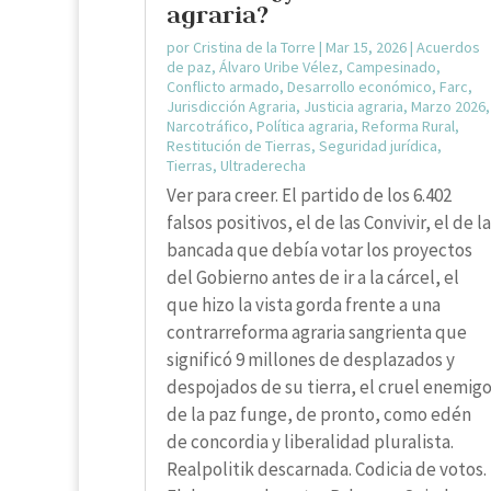
agraria?
por
Cristina de la Torre
|
Mar 15, 2026
|
Acuerdos
de paz
,
Álvaro Uribe Vélez
,
Campesinado
,
Conflicto armado
,
Desarrollo económico
,
Farc
,
Jurisdicción Agraria
,
Justicia agraria
,
Marzo 2026
,
Narcotráfico
,
Política agraria
,
Reforma Rural
,
Restitución de Tierras
,
Seguridad jurídica
,
Tierras
,
Ultraderecha
Ver para creer. El partido de los 6.402
falsos positivos, el de las Convivir, el de la
bancada que debía votar los proyectos
del Gobierno antes de ir a la cárcel, el
que hizo la vista gorda frente a una
contrarreforma agraria sangrienta que
significó 9 millones de desplazados y
despojados de su tierra, el cruel enemig
de la paz funge, de pronto, como edén
de concordia y liberalidad pluralista.
Realpolitik descarnada. Codicia de votos.