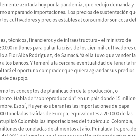
blemente azotada hoy por la pandemia, que redujo demanda y
ierno amparando importaciones. Los precios de sustentación qu
 a los cultivadores y precios estables al consumidor son cosa de
es, técnicos, financieros y de infraestructura– el ministro de
000 millones para paliar la crisis de los cien mil cultivadores 
lo a Flor Alba Rodríguez, de Samacá. Ya ella tuvo que vender la
a los bancos. Y temerá a la cercana eventualidad de feriar la fi
 faltará el oportuno comprador que quiera agrandar sus predios
a de despojo.
no los conceptos de planificación de la producción, o
dente. Habla de “sobreproducción” en un país donde 15 millon
mbre. Eso sí, fluyen exuberantes las importaciones de papa
000 toneladas traídas de Europa, equivalentes a 200.000 de las
uintuplicó Colombia las importaciones del tubérculo. Colombia,
illones de toneladas de alimentos al año. Puñalada trapera de