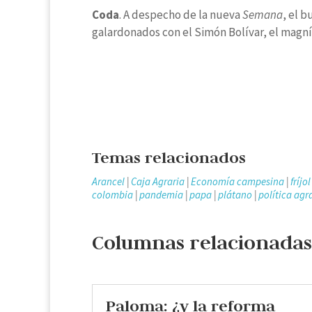
Coda
. A despecho de la nueva
Semana
, el 
galardonados con el Simón Bolívar, el magní
Temas relacionados
Arancel
|
Caja Agraria
|
Economía campesina
|
fríjol
colombia
|
pandemia
|
papa
|
plátano
|
política agr
Columnas relacionadas
Paloma: ¿y la reforma