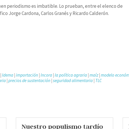
buen periodismo es imbatible. Lo prueban, entre el elenco de
fico Jorge Cardona, Carlos Granés y Ricardo Calderón.
|
Idema
|
importación
|
Incora
|
la política agraria
|
maíz
|
modelo económ
aria
|
precios de sustentación
|
seguridad alimentaria
|
TLC
Nuestro populismo tardío