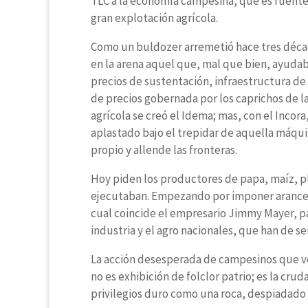
TLC a la economía campesina, que es fuente
gran explotación agrícola.
Como un buldozer arremetió hace tres déca
en la arena aquel que, mal que bien, ayudab
precios de sustentación, infraestructura de
de precios gobernada por los caprichos de l
agrícola se creó el Idema; mas, con el Incor
aplastado bajo el trepidar de aquella máqui
propio y allende las fronteras.
Hoy piden los productores de papa, maíz, plát
ejecutaban. Empezando por imponer arancel d
cual coincide el empresario Jimmy Mayer, pa
industria y el agro nacionales, que han de 
La acción desesperada de campesinos que ve
no es exhibición de folclor patrio; es la crud
privilegios duro como una roca, despiadad