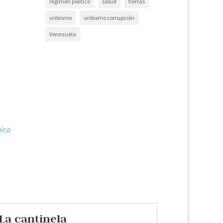
régimen político
salud
tierras
uribismo
uribismo corrupción
Venezuela
ico
La cantinela