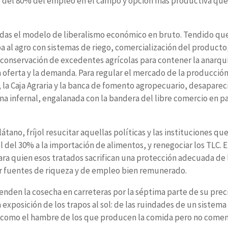
 del 80% del empleo en el campo y opción más productiva que
das el modelo de liberalismo económico en bruto. Tendido q
a al agro con sistemas de riego, comercialización del producto
 conservación de excedentes agrícolas para contener la anarqu
a oferta y la demanda. Para regular el mercado de la producció
a, la Caja Agraria y la banca de fomento agropecuario, desaparec
na infernal, engalanada con la bandera del libre comercio en p
ano, fríjol resucitar aquellas políticas y las instituciones que
el 30% a la importación de alimentos, y renegociar los TLC. E
ra quien esos tratados sacrifican una protección adecuada de 
ser fuentes de riqueza y de empleo bien remunerado.
nden la cosecha en carreteras por la séptima parte de su prec
a exposición de los trapos al sol: de las ruindades de un sistema
o como el hambre de los que producen la comida pero no comen