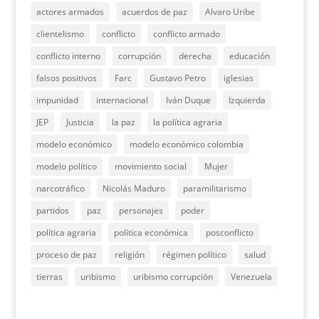
actores armados
acuerdos de paz
Alvaro Uribe
clientelismo
conflicto
conflicto armado
conflicto interno
corrupción
derecha
educación
falsos positivos
Farc
Gustavo Petro
iglesias
impunidad
internacional
Iván Duque
Izquierda
JEP
Justicia
la paz
la política agraria
modelo económico
modelo económico colombia
modelo político
movimiento social
Mujer
narcotráfico
Nicolás Maduro
paramilitarismo
partidos
paz
personajes
poder
política agraria
política económica
posconflicto
proceso de paz
religión
régimen político
salud
tierras
uribismo
uribismo corrupción
Venezuela