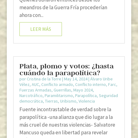
meandros de la Guerra Fría procederían
ahora con...
LEER MÁS
Plata, plomo y votos: ¿hasta
cuándo la parapolítica?
por
Cristina de la Torre
|
May 14, 2024
|
Álvaro Uribe
Vélez
,
AUC
,
Conflicto armado
,
Conflicto interno
,
Farc
,
Fuerzas Armadas
,
Guerrillas
,
Mayo 2024
,
Narcotráfico
,
Paramilitarismo
,
Parapolítica
,
Seguridad
democrática
,
Tierras
,
Uribismo
,
Violencia
Fuente incontrastable de verdad sobre la
parapolítica -una alianza que dio lugar a la
más cruel de nuestras violencias- Salvatore
Mancuso queda en libertad para revelar