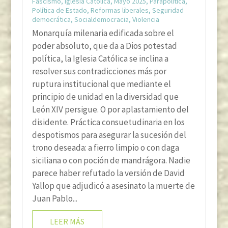
Fascismo
,
Iglesia Católica
,
Mayo 2025
,
Parapolítica
,
Política de Estado
,
Reformas liberales
,
Seguridad
democrática
,
Socialdemocracia
,
Violencia
Monarquía milenaria edificada sobre el
poder absoluto, que da a Dios potestad
política, la Iglesia Católica se inclina a
resolver sus contradicciones más por
ruptura institucional que mediante el
principio de unidad en la diversidad que
León XIV persigue. O por aplastamiento del
disidente. Práctica consuetudinaria en los
despotismos para asegurar la sucesión del
trono deseada: a fierro limpio o con daga
siciliana o con poción de mandrágora. Nadie
parece haber refutado la versión de David
Yallop que adjudicó a asesinato la muerte de
Juan Pablo...
LEER MÁS