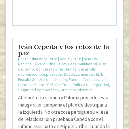
Iván Cepeda y los retos de la
paz
por
Cristina de la Torre
|
Mar 31, 2026
|
Acuerdo
Nacional
,
Álvaro Uribe Vélez
,
Cese multilateral
,
Clan
del Golfo
,
Conversaciones de Paz
,
Desarrollo
económico
,
Desplazados
,
Desplazamientos
,
ELN
,
Fiscalía General de la Nación
,
Fuerzas Armadas
,
Iván
Cepeda
,
Marzo 2026
,
Paz Total
,
Política de seguridad
,
Seguridad democrática
,
Uribismo
,
Víctimas
Abelardo traza línea y Paloma procede: esta
inaugura en campaña el plan de destripar a
la izquierda. No otra cosa persigue su vileza
de relacionar sin pruebas a Cepeda con el
infame asesinato de Miguel Uribe, cuando la