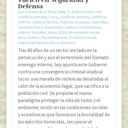
Defensa
por
Cristina de la Torre
|
May 3, 2024
|
Actores del
conflicto armado
,
Coca
,
Conflicto armado
,
Conflicto
interno
,
Cultivos ilícitos
,
Fuerzas Armadas
,
Guerrillas
,
Gustavo Petro
,
Impunidad
,
Líderes Comunitarios
,
Líderes Sociales
,
Mayo 2024
,
Movimiento social
,
Narcotráfico
,
Paramilitarismo
,
Protesta social
,
Seguridad democrática
,
Violencia
Tras 60 años de un sector anclado en la
persecución y aun el exterminio del llamado
enemigo interno, hoy apunta este Gobierno
contra una convergencia criminal atada al
lucro: una maraña de violencias desatadas al
calor de la economía ilegal, que sacrifica a la
población civil. Se propone el nuevo
paradigma proteger la vida de todos y el
ambiente; incidir en las condiciones sociales
y económicas que favorecen la brutalidad de
los ejércitos homicidas, recuperar el