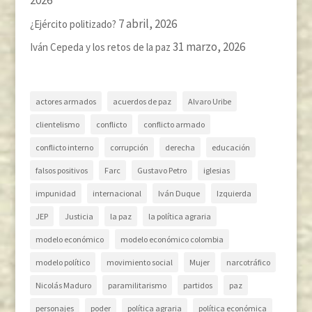
2026
7 abril, 2026
¿Ejército politizado?
31 marzo, 2026
Iván Cepeda y los retos de la paz
actores armados
acuerdos de paz
Alvaro Uribe
clientelismo
conflicto
conflicto armado
conflicto interno
corrupción
derecha
educación
falsos positivos
Farc
Gustavo Petro
iglesias
impunidad
internacional
Iván Duque
Izquierda
JEP
Justicia
la paz
la política agraria
modelo económico
modelo económico colombia
modelo político
movimiento social
Mujer
narcotráfico
Nicolás Maduro
paramilitarismo
partidos
paz
personajes
poder
política agraria
política económica