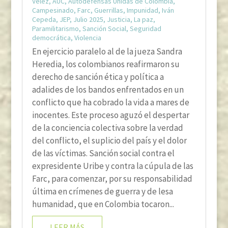
Vélez
,
AUC
,
Autodefensas Unidas de Colombia
,
Campesinado
,
Farc
,
Guerrillas
,
Impunidad
,
Iván
Cepeda
,
JEP
,
Julio 2025
,
Justicia
,
La paz
,
Paramilitarismo
,
Sanción Social
,
Seguridad
democrática
,
Violencia
En ejercicio paralelo al de la jueza Sandra
Heredia, los colombianos reafirmaron su
derecho de sanción ética y política a
adalides de los bandos enfrentados en un
conflicto que ha cobrado la vida a mares de
inocentes. Este proceso aguzó el despertar
de la conciencia colectiva sobre la verdad
del conflicto, el suplicio del país y el dolor
de las víctimas. Sanción social contra el
expresidente Uribe y contra la cúpula de las
Farc, para comenzar, por su responsabilidad
última en crímenes de guerra y de lesa
humanidad, que en Colombia tocaron...
LEER MÁS