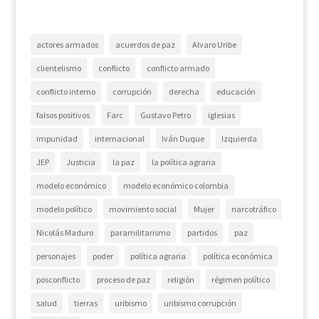
actores armados
acuerdos de paz
Alvaro Uribe
clientelismo
conflicto
conflicto armado
conflicto interno
corrupción
derecha
educación
falsos positivos
Farc
Gustavo Petro
iglesias
impunidad
internacional
Iván Duque
Izquierda
JEP
Justicia
la paz
la política agraria
modelo económico
modelo económico colombia
modelo político
movimiento social
Mujer
narcotráfico
Nicolás Maduro
paramilitarismo
partidos
paz
personajes
poder
política agraria
política económica
posconflicto
proceso de paz
religión
régimen político
salud
tierras
uribismo
uribismo corrupción