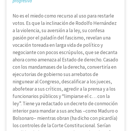
progresiva
No es el miedo como recurso al uso para restarle
votos. Es que la inclinación de Rodolfo Hernández
a la violencia, su aversión a la ley, su confesa
pasión por el paladín del fascismo, revelan una
vocación toreada en larga vida de político y
negociante con pocos escrúpulos, que se decanta
ahora como amenaza al Estado de derecho. Casado
con los mandamases de la derecha, convertiría en
ejecutorias de gobierno sus arrebatos de
ningunear al Congreso, descalificar a los jueces,
abofetear a sus críticos, agredir a la prensa y a los
funcionarios públicos y “limpiarse el c… con la
ley”. Tiene ya redactado un decreto de conmoción
interior para mandar a sus anchas –como Maduro o
Bolsonaro– mientras obran (ha dicho con picardía)
los controles de la Corte Constitucional. Serían