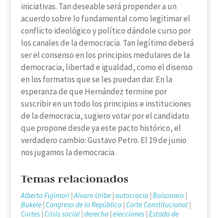
iniciativas. Tan deseable será propender a un
acuerdo sobre lo fundamental como legitimar el
conflicto ideológico y político dándole curso por
los canales de la democracia. Tan legítimo deberá
ser el consenso en los principios medulares de la
democracia, libertad e igualdad, como el disenso
en los formatos que se les puedan dar. En la
esperanza de que Hernández termine por
suscribir en un todo los principios e instituciones
de la democracia, sugiero votar por el candidato
que propone desde ya este pacto histórico, el
verdadero cambio: Gustavo Petro. El 19 de junio
nos jugamos la democracia.
Temas relacionados
Alberto Fujimori
|
Alvaro Uribe
|
autocracia
|
Bolsonaro
|
Bukele
|
Congreso de la República
|
Corte Constitucional
|
Cortes
|
Crisis social
|
derecha
|
elecciones
|
Estado de